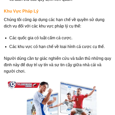
Khu Vực Pháp Lý
Chúng tôi cũng áp dụng các hạn chế về quyền sử dụng
dịch vụ đối với các khu vực pháp lý cụ thể:
Các quốc gia có luật cấm cá cược.
Các khu vực có hạn chế về loại hình cá cược cụ thể.
Người dùng cần tự giác nghiên cứu và tuân thủ những quy
định này để duy trì uy tín và sự tin cậy giữa nhà cái và
người chơi.