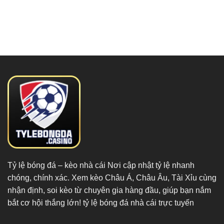
Tỷ lệ bóng đá
– kèo nhà cái Nơi cập nhật tỷ lệ nhanh
chóng, chính xác. Xem kèo Châu Á, Châu Âu, Tài Xỉu cùng
nhận định, soi kèo từ chuyên gia hàng đầu, giúp bạn nắm
bắt cơ hội thắng lớn! tỷ lệ bóng đá nhà cái trực tuyến