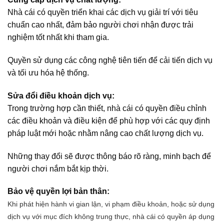
Nhà cái có quyền triển khai các dịch vụ giải trí với tiêu
chuẩn cao nhất, đảm bảo người chơi nhận được trải
nghiệm tốt nhất khi tham gia.
Quyền sử dụng các công nghệ tiên tiến để cải tiến dịch vụ
và tối ưu hóa hệ thống.
Sửa đổi điều khoản dịch vụ:
Trong trường hợp cần thiết, nhà cái có quyền điều chỉnh
các điều khoản và điều kiện để phù hợp với các quy định
pháp luật mới hoặc nhằm nâng cao chất lượng dịch vụ.
Những thay đổi sẽ được thông báo rõ ràng, minh bạch để
người chơi nắm bắt kịp thời.
Bảo vệ quyền lợi bản thân:
Khi phát hiện hành vi gian lận, vi phạm điều khoản, hoặc sử dụng
dịch vụ với mục đích không trung thực, nhà cái có quyền áp dụng