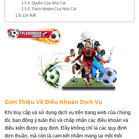
Quyền Của Nhà Cái
Trách Nhiệm Của Nhà Cái
Lời Kết
Giới Thiệu Về Điều Khoản Dịch Vụ
Khi truy cập và sử dụng dịch vụ trên trang web của chúng
tôi, bạn đồng ý tuân thủ và chấp nhận các điều khoản và
điều kiện được quy định. Đây không chỉ là các quy định
đơn thuần, mà còn là cam kết nhằm mang lại một môi