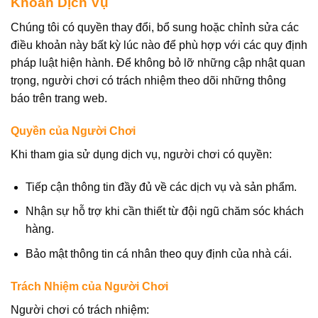
Khoản Dịch Vụ
Chúng tôi có quyền thay đổi, bổ sung hoặc chỉnh sửa các
điều khoản này bất kỳ lúc nào để phù hợp với các quy định
pháp luật hiện hành. Để không bỏ lỡ những cập nhật quan
trọng, người chơi có trách nhiệm theo dõi những thông
báo trên trang web.
Quyền của Người Chơi
Khi tham gia sử dụng dịch vụ, người chơi có quyền:
Tiếp cận thông tin đầy đủ về các dịch vụ và sản phẩm.
Nhận sự hỗ trợ khi cần thiết từ đội ngũ chăm sóc khách
hàng.
Bảo mật thông tin cá nhân theo quy định của nhà cái.
Trách Nhiệm của Người Chơi
Người chơi có trách nhiệm: