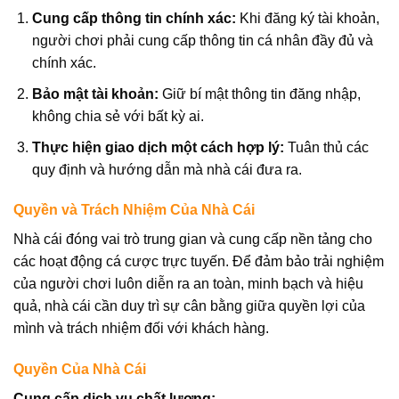
Cung cấp thông tin chính xác:
Khi đăng ký tài khoản,
người chơi phải cung cấp thông tin cá nhân đầy đủ và
chính xác.
Bảo mật tài khoản:
Giữ bí mật thông tin đăng nhập,
không chia sẻ với bất kỳ ai.
Thực hiện giao dịch một cách hợp lý:
Tuân thủ các
quy định và hướng dẫn mà nhà cái đưa ra.
Quyền và Trách Nhiệm Của Nhà Cái
Nhà cái đóng vai trò trung gian và cung cấp nền tảng cho
các hoạt động cá cược trực tuyến. Để đảm bảo trải nghiệm
của người chơi luôn diễn ra an toàn, minh bạch và hiệu
quả, nhà cái cần duy trì sự cân bằng giữa quyền lợi của
mình và trách nhiệm đối với khách hàng.
Quyền Của Nhà Cái
Cung cấp dịch vụ chất lượng: