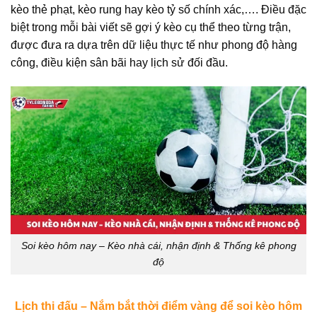
kèo thẻ phạt, kèo rung hay kèo tỷ số chính xác,…. Điều đặc
biệt trong mỗi bài viết sẽ gợi ý kèo cụ thể theo từng trận,
được đưa ra dựa trên dữ liệu thực tế như phong độ hàng
công, điều kiện sân bãi hay lịch sử đối đầu.
Soi kèo hôm nay – Kèo nhà cái, nhận định & Thống kê phong
độ
Lịch thi đấu – Nắm bắt thời điểm vàng để soi kèo hôm