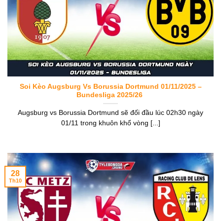
Soi Kèo Augsburg Vs Borussia Dortmund 01/11/2025 –
Bundesliga 2025/26
Augsburg vs Borussia Dortmund sẽ đối đầu lúc 02h30 ngày
01/11 trong khuôn khổ vòng [...]
28
Th10