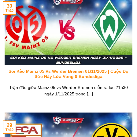
30
Th10
Soi Kèo Mainz 05 Vs Werder Bremen 01/11/2025 | Cuộc Đọ
Sức Nảy Lửa Vòng 9 Bundesliga
Trận đấu giữa Mainz 05 vs Werder Bremen diễn ra lúc 21h30
ngày 1/11/2025 trong [...]
29
Th10