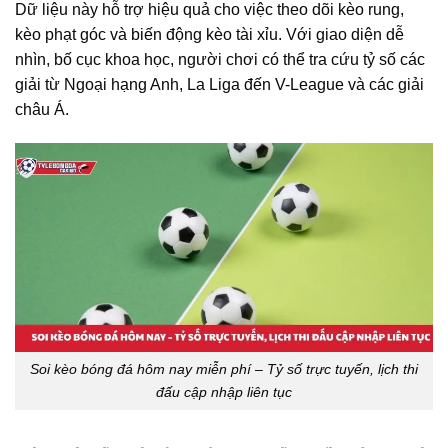
Dữ liệu này hỗ trợ hiệu quả cho việc theo dõi kèo rung,
kèo phạt góc và biến động kèo tài xỉu. Với giao diện dễ
nhìn, bố cục khoa học, người chơi có thể tra cứu tỷ số các
giải từ Ngoại hạng Anh, La Liga đến V-League và các giải
châu Á.
Soi kèo bóng đá hôm nay miễn phí – Tỷ số trực tuyến, lịch thi
đấu cập nhập liên tục