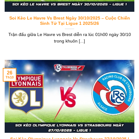
Soi Kèo Le Havre Vs Brest Ngày 30/10/2025 – Cuộc Chiến
Sinh Tử Tại Ligue 1 2025/26
Trận đấu giữa Le Havre vs Brest diễn ra lúc 01h00 ngày 30/10
trong khuôn [...]
26
Th10