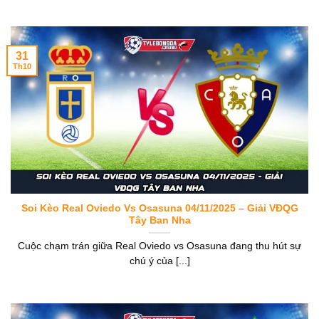
31
Th10
Soi Kèo Real Oviedo Vs Osasuna 04/11/2025 – Giải VĐQG
Tây Ban Nha
Cuộc chạm trán giữa Real Oviedo vs Osasuna đang thu hút sự
chú ý của [...]