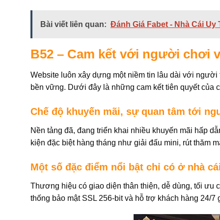
Bài viết liên quan:
Đánh Giá Fabet - Nhà Cái Uy
B52 – Cam kết với người chơi v
Website luôn xây dựng một niềm tin lâu dài với người
bền vững. Dưới đây là những cam kết tiên quyết của c
Chế độ khuyến mãi, sự quan tâm tới ngư
Nền tảng đã, đang triển khai nhiều khuyến mãi hấp dẫ
kiện đặc biệt hàng tháng như giải đấu mini, rút thăm 
Một số đặc điểm nổi bật chỉ có ở nhà cá
Thương hiệu có giao diện thân thiện, dễ dùng, tối ưu c
thống bảo mật SSL 256-bit và hỗ trợ khách hàng 24/7 g