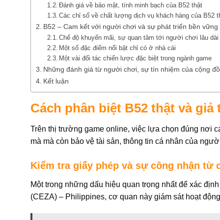
Đánh giá về bảo mật, tính minh bạch của B52 thật
Các chỉ số về chất lượng dịch vụ khách hàng của B52 t
B52 – Cam kết với người chơi và sự phát triển bền vững
Chế độ khuyến mãi, sự quan tâm tới người chơi lâu dài
Một số đặc điểm nổi bật chỉ có ở nhà cái
Một vài đối tác chiến lược đặc biệt trong ngành game
Những đánh giá từ người chơi, sự tín nhiệm của cộng đ
Kết luận
Cách phân biệt B52 thật và giả
Trên thị trường game online, việc lựa chọn đúng nơi 
mà mà còn bảo vệ tài sản, thông tin cá nhân của người
Kiểm tra giấy phép và sự công nhận từ c
Một trong những dấu hiệu quan trọng nhất để xác địn
(CEZA) – Philippines, cơ quan này giám sát hoạt độn