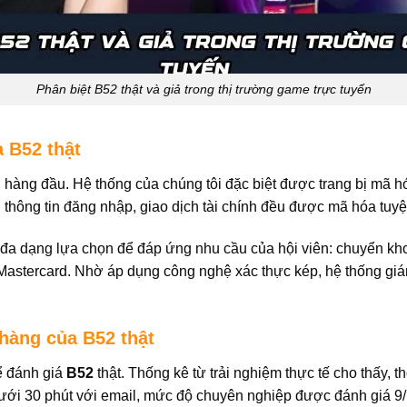
Phân biệt B52 thật và giả trong thị trường game trực tuyến
 B52 thật
ên hàng đầu. Hệ thống của chúng tôi đặc biệt được trang bị mã
thông tin đăng nhập, giao dịch tài chính đều được mã hóa tuyệt 
 đa dạng lựa chọn để đáp ứng nhu cầu của hội viên: chuyển kho
astercard. Nhờ áp dụng công nghệ xác thực kép, hệ thống giám 
 hàng của B52 thật
để đánh giá
B52
thật. Thống kê từ trải nghiệm thực tế cho thấy, 
 dưới 30 phút với email, mức độ chuyên nghiệp được đánh giá 9