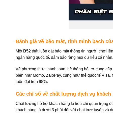
Đánh giá về bảo mật, tính minh bạch của
Một
B52
thật luôn đặt bảo mật thông tin người chơi l
ngân hàng quốc tế, đảm bảo rằng mọi dữ liệu cá nhân, 
Về phương thức thanh toán, hệ thống hỗ trợ cung cấp
biến như Momo, ZaloPay, cũng như thẻ quốc tế Visa, M
luôn đạt trên 98%.
Các chỉ số về chất lượng dịch vụ khách
Chất lượng hỗ trợ khách hàng là tiêu chí quan trọng 
khách hàng là dưới 3 phút đối với chat trực tuyến và