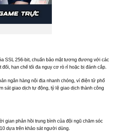
 hóa SSL 256-bit, chuẩn bảo mật tương đương với các
đối, hạn chế tối đa nguy cơ rò rỉ hoặc bị đánh cắp.
ản ngân hàng nội địa nhanh chóng, ví điện tử phổ
sát giao dịch tự động, tỷ lệ giao dịch thành công
thời gian phản hồi trung bình của đội ngũ chăm sóc
/10 dựa trên khảo sát người dùng.