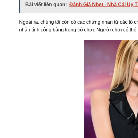
Bài viết liên quan:
Đánh Giá Nbet - Nhà Cái Uy 
Ngoài ra, chúng tôi còn có các chứng nhận từ các tổ 
nhận tính công bằng trong trò chơi. Người chơi có thể