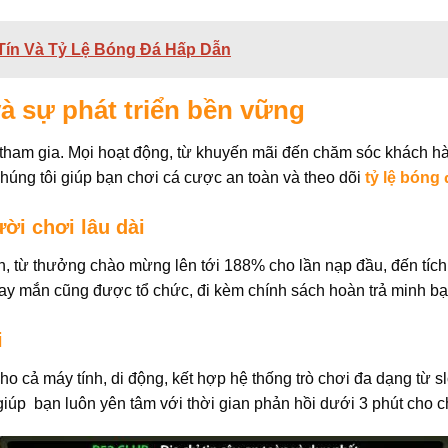
 Tín Và Tỷ Lệ Bóng Đá Hấp Dẫn
à sự phát triển bền vững
 tham gia. Mọi hoạt động, từ khuyến mãi đến chăm sóc khách hà
húng tôi giúp bạn chơi cá cược an toàn và theo dõi
tỷ lệ bóng
ời chơi lâu dài
n, từ thưởng chào mừng lên tới 188% cho lần nạp đầu, đến tích
may mắn cũng được tổ chức, đi kèm chính sách hoàn trả minh bạ
i
ho cả máy tính, di động, kết hợp hệ thống trò chơi đa dạng từ sl
iúp bạn luôn yên tâm với thời gian phản hồi dưới 3 phút cho ch