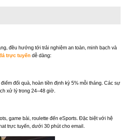
ng, đều hướng tới trải nghiệm an toàn, minh bạch và
 đá trực tuyến
dễ dàng:
 điểm đổi quà, hoàn tiền định kỳ 5% mỗi tháng. Các sự
ch xử lý trong 24–48 giờ.
ots, game bài, roulette đến eSports. Đặc biệt với hệ
at trực tuyến, dưới 30 phút cho email.