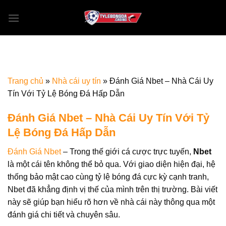
Bỏ
qua
nội
dung
Trang chủ
»
Nhà cái uy tín
»
Đánh Giá Nbet – Nhà Cái Uy
Tín Với Tỷ Lệ Bóng Đá Hấp Dẫn
Đánh Giá Nbet – Nhà Cái Uy Tín Với Tỷ
Lệ Bóng Đá Hấp Dẫn
Đánh Giá Nbet
– Trong thế giới cá cược trực tuyến,
Nbet
là một cái tên không thể bỏ qua. Với giao diện hiện đại, hệ
thống bảo mật cao cùng tỷ lệ bóng đá cực kỳ cạnh tranh,
Nbet đã khẳng định vị thế của mình trên thị trường. Bài viết
này sẽ giúp bạn hiểu rõ hơn về nhà cái này thông qua một
đánh giá chi tiết và chuyên sâu.