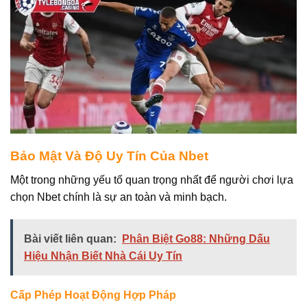
Bảo Mật Và Độ Uy Tín Của Nbet
Một trong những yếu tố quan trọng nhất để người chơi lựa
chọn Nbet chính là sự an toàn và minh bạch.
Bài viết liên quan:
Phân Biệt Go88: Những Dấu
Hiệu Nhận Biết Nhà Cái Uy Tín
Cấp Phép Hoạt Động Hợp Pháp