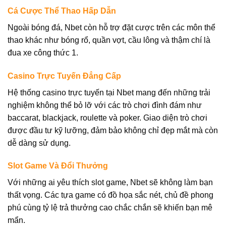
Cá Cược Thể Thao Hấp Dẫn
Ngoài bóng đá, Nbet còn hỗ trợ đặt cược trên các môn thể
thao khác như bóng rổ, quần vợt, cầu lông và thậm chí là
đua xe công thức 1.
Casino Trực Tuyến Đẳng Cấp
Hệ thống casino trực tuyến tại Nbet mang đến những trải
nghiệm không thể bỏ lỡ với các trò chơi đình đám như
baccarat, blackjack, roulette và poker. Giao diện trò chơi
được đầu tư kỹ lưỡng, đảm bảo không chỉ đẹp mắt mà còn
dễ dàng sử dụng.
Slot Game Và Đổi Thưởng
Với những ai yêu thích slot game, Nbet sẽ không làm bạn
thất vọng. Các tựa game có đồ họa sắc nét, chủ đề phong
phú cùng tỷ lệ trả thưởng cao chắc chắn sẽ khiến bạn mê
mẩn.