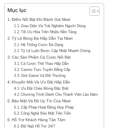
Mục lục
Điểm Nổi Bật Khi Đánh Giá Nbet
Giao Diện Và Trải Nghiệm Người Dùng
Tối Ưu Hóa Trên Nhiều Nền Tảng
Tỷ Lệ Bóng Đá Hấp Dẫn Tại Nbet
Hệ Thống Cược Đa Dạng
Tỷ Lệ Luôn Được Cập Nhật Nhanh Chóng
Các Sản Phẩm Cá Cược Nổi Bật
Cá Cược Thể Thao Hấp Dẫn
Casino Trực Tuyến Đẳng Cấp
Slot Game Và Đổi Thưởng
Khuyến Mãi Và Ưu Đãi Hấp Dẫn
Ưu Đãi Chào Mừng Đặc Biệt
Chương Trình Dành Cho Thành Viên Lâu Năm
Bảo Mật Và Độ Uy Tín Của Nbet
Cấp Phép Hoạt Động Hợp Pháp
Công Nghệ Bảo Mật Tiên Tiến
Hỗ Trợ Khách Hàng Tận Tâm
Đội Ngũ Hỗ Trợ 24/7