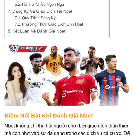
Hỗ Trợ Nhiều Ngôn Ngữ
Đăng Ký Và Giao Dịch Tại Nbet
Quy Trình Đăng Ký
Phương Thức Giao Dịch Linh Hoạt
Kết Luận Về Đánh Giá Nbet
Điểm Nổi Bật Khi Đánh Giá Nbet
Nbet không chỉ thu hút người chơi bởi giao diện thân thiện
mà còn nhờ vào sự đa dạng trong các dịch vụ cá cược. Để