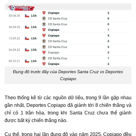
Đụng độ trước đây của Deportes Santa Cruz vs Deportes
Copiapo
Theo thống kê từ các nguồn dữ liệu, trong 9 lần gặp nhau
gần nhất, Deportes Copiapo đã giành tới 8 chiến thắng và
chỉ có 1 trận hòa, trong khi Santa Cruz chưa thể giành
được bất kỳ chiến thắng nào.
Cụ thể, trong hai lần đụng độ vào năm 2025, Copiapo đều