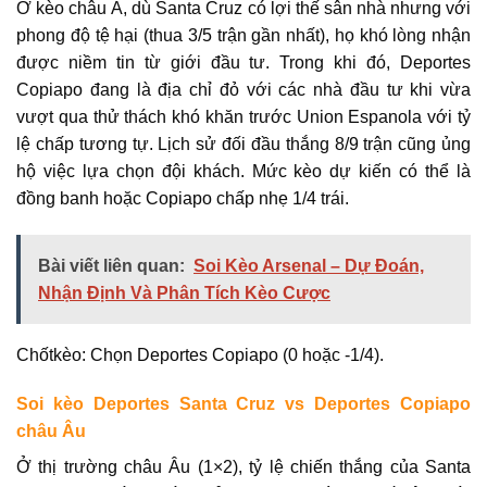
Ở kèo châu Á, dù Santa Cruz có lợi thế sân nhà nhưng với
phong độ tệ hại (thua 3/5 trận gần nhất), họ khó lòng nhận
được niềm tin từ giới đầu tư. Trong khi đó, Deportes
Copiapo đang là địa chỉ đỏ với các nhà đầu tư khi vừa
vượt qua thử thách khó khăn trước Union Espanola với tỷ
lệ chấp tương tự. Lịch sử đối đầu thắng 8/9 trận cũng ủng
hộ việc lựa chọn đội khách. Mức kèo dự kiến có thể là
đồng banh hoặc Copiapo chấp nhẹ 1/4 trái.
Bài viết liên quan:
Soi Kèo Arsenal – Dự Đoán,
Nhận Định Và Phân Tích Kèo Cược
Chốtkèo: Chọn Deportes Copiapo (0 hoặc -1/4).
Soi kèo Deportes Santa Cruz vs Deportes Copiapo
châu Âu
Ở thị trường châu Âu (1×2), tỷ lệ chiến thắng của Santa