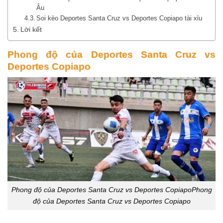
Âu
Soi kèo Deportes Santa Cruz vs Deportes Copiapo tài xỉu
Lời kết
Phong độ của Deportes Santa Cruz vs
Deportes Copiapo
Phong độ của Deportes Santa Cruz vs Deportes CopiapoPhong
độ của Deportes Santa Cruz vs Deportes Copiapo