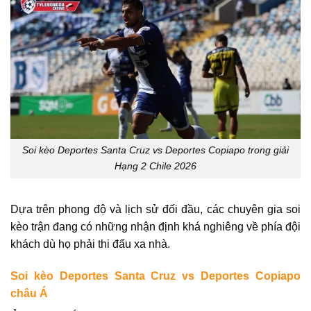
Soi kèo Deportes Santa Cruz vs Deportes Copiapo trong giải
Hạng 2 Chile 2026
Dựa trên phong độ và lịch sử đối đầu, các chuyên gia soi
kèo trận đang có những nhận định khá nghiêng về phía đội
khách dù họ phải thi đấu xa nhà.
Soi kèo Deportes Santa Cruz vs Deportes Copiapo
châu Á