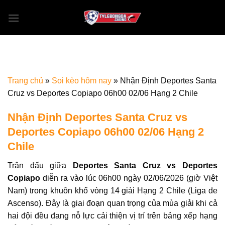
Bỏ
qua
nội
dung
Trang chủ
»
Soi kèo hôm nay
»
Nhận Định Deportes Santa
Cruz vs Deportes Copiapo 06h00 02/06 Hạng 2 Chile
Nhận Định Deportes Santa Cruz vs
Deportes Copiapo 06h00 02/06 Hạng 2
Chile
Trận đấu giữa
Deportes Santa Cruz vs Deportes
Copiapo
diễn ra vào lúc 06h00 ngày 02/06/2026 (giờ Việt
Nam) trong khuôn khổ vòng 14 giải Hạng 2 Chile (Liga de
Ascenso). Đây là giai đoạn quan trọng của mùa giải khi cả
hai đội đều đang nỗ lực cải thiện vị trí trên bảng xếp hạng