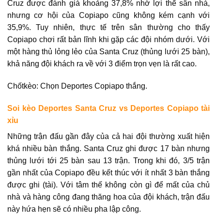
Cruz được đánh giá khoảng 37,8% nhờ lợi thế sân nhà,
nhưng cơ hội của Copiapo cũng không kém cạnh với
35,9%. Tuy nhiên, thực tế trên sân thường cho thấy
Copiapo chơi rất bản lĩnh khi gặp các đội nhóm dưới. Với
một hàng thủ lỏng lẻo của Santa Cruz (thủng lưới 25 bàn),
khả năng đội khách ra về với 3 điểm trọn vẹn là rất cao.
Chốtkèo: Chọn Deportes Copiapo thắng.
Soi kèo Deportes Santa Cruz vs Deportes Copiapo tài
xỉu
Những trận đấu gần đây của cả hai đội thường xuất hiện
khá nhiều bàn thắng. Santa Cruz ghi được 17 bàn nhưng
thủng lưới tới 25 bàn sau 13 trận. Trong khi đó, 3/5 trận
gần nhất của Copiapo đều kết thúc với ít nhất 3 bàn thắng
được ghi (tài). Với tâm thế không còn gì để mất của chủ
nhà và hàng công đang thăng hoa của đội khách, trận đấu
này hứa hẹn sẽ có nhiều pha lập công.