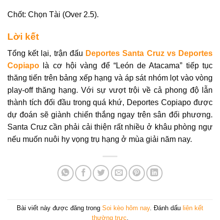
Chốt: Chọn Tài (Over 2.5).
Lời kết
Tổng kết lại, trận đấu
Deportes Santa Cruz vs Deportes
Copiapo
là cơ hội vàng để “León de Atacama” tiếp tục
thăng tiến trên bảng xếp hạng và áp sát nhóm lọt vào vòng
play-off thăng hạng. Với sự vượt trội về cả phong độ lẫn
thành tích đối đầu trong quá khứ, Deportes Copiapo được
dự đoán sẽ giành chiến thắng ngay trên sân đối phương.
Santa Cruz cần phải cải thiện rất nhiều ở khâu phòng ngự
nếu muốn nuôi hy vọng trụ hạng ở mùa giải năm nay.
Bài viết này được đăng trong
Soi kèo hôm nay
. Đánh dấu
liên kết
thường trực
.