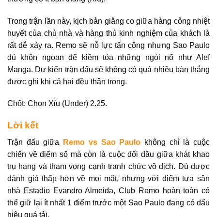
Trong trận lần này, kịch bản giằng co giữa hàng công nhiệt
huyết của chủ nhà và hàng thủ kinh nghiệm của khách là
rất dễ xảy ra. Remo sẽ nỗ lực tấn công nhưng Sao Paulo
đủ khôn ngoan để kiềm tỏa những ngòi nổ như Alef
Manga. Dự kiến trận đấu sẽ không có quá nhiều bàn thắng
được ghi khi cả hai đều thận trọng.
Chốt: Chọn Xỉu (Under) 2.25.
Lời kết
Trận đấu giữa
Remo vs Sao Paulo
không chỉ là cuộc
chiến về điểm số mà còn là cuộc đối đầu giữa khát khao
trụ hạng và tham vọng cạnh tranh chức vô địch. Dù được
đánh giá thấp hơn về mọi mặt, nhưng với điểm tựa sân
nhà Estadio Evandro Almeida, Club Remo hoàn toàn có
thể giữ lại ít nhất 1 điểm trước một Sao Paulo đang có dấu
hiệu quá tải.