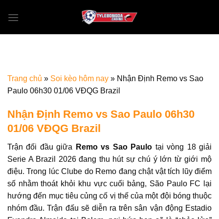
Bỏ
qua
nội
dung
Trang chủ
»
Soi kèo hôm nay
»
Nhận Định Remo vs Sao
Paulo 06h30 01/06 VĐQG Brazil
Nhận Định Remo vs Sao Paulo 06h30
01/06 VĐQG Brazil
Trận đối đầu giữa
Remo vs Sao Paulo
tại vòng 18 giải
Serie A Brazil 2026 đang thu hút sự chú ý lớn từ giới mộ
điệu. Trong lúc Clube do Remo đang chật vật tích lũy điểm
số nhằm thoát khỏi khu vực cuối bảng, São Paulo FC lại
hướng đến mục tiêu củng cố vị thế của một đội bóng thuộc
nhóm đầu. Trận đấu sẽ diễn ra trên sân vận động Estadio