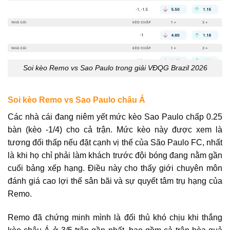
Soi kèo Remo vs Sao Paulo trong giải VĐQG Brazil 2026
Soi kèo Remo vs Sao Paulo châu Á
Các nhà cái đang niêm yết mức kèo Sao Paulo chấp 0.25
bàn (kèo -1/4) cho cả trận. Mức kèo này được xem là
tương đối thấp nếu đặt cạnh vị thế của São Paulo FC, nhất
là khi họ chỉ phải làm khách trước đội bóng đang nằm gần
cuối bảng xếp hạng. Điều này cho thấy giới chuyên môn
đánh giá cao lợi thế sân bãi và sự quyết tâm trụ hạng của
Remo.
Remo đã chứng minh mình là đối thủ khó chịu khi thắng