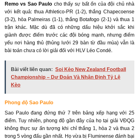
Remo vs Sao Paulo
cho thấy sự bất ổn của đội chủ nhà
với kết quả: thua Athletico-PR (1-2), thắng Chapecoense
(3-2), hòa Palmeiras (1-1), thắng Botafogo (2-1) và thua 1
trận khác. Mặc dù đã có những dấu hiệu khởi sắc khi
giành được điểm trước các đội bóng mạnh, nhưng điểm
yếu nơi hàng thủ (thủng lưới 29 bàn từ đầu mùa) vẫn là
bài toán chưa có lời giải đối với HLV Léo Condé.
Bài viết liên quan:
Soi Kèo New Zealand Football
Championship – Dự Đoán Và Nhận Định Tỷ Lệ
Kèo
Phong độ Sao Paulo
Sao Paulo đang đứng thứ 7 trên bảng xếp hạng với 25
điểm. Tuy nhiên, phong độ gần đây của họ tại giải VĐQG
không thực sự ấn tượng khi chỉ thắng 1, hòa 2 và thua 2
trong 5 vòng đấu gần nhất. Họ vừa bị Fluminense đánh bại