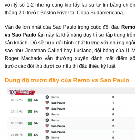
với tỷ số 1-2 nhưng cũng kịp lấy lại sự tự tin bằng chiến
thắng 2-0 trước Boston River tại Copa Sudamericana.
Vấn đề lớn nhất của Sao Paulo trong cuộc đối đầu
Remo
vs Sao Paulo
lần này là khả năng duy trì sự tập trung trên
sân khách. Dù sở hữu đội hình chất lượng với những ngôi
sao như Jonathan Calleri hay Luciano, đội bóng của HLV
Roger Machado vẫn thường xuyên đánh mất điểm số
trước các đối thủ dưới cơ nếu thi đấu thiếu kỷ luật.
Đụng độ trước đây của Remo vs Sao Paulo