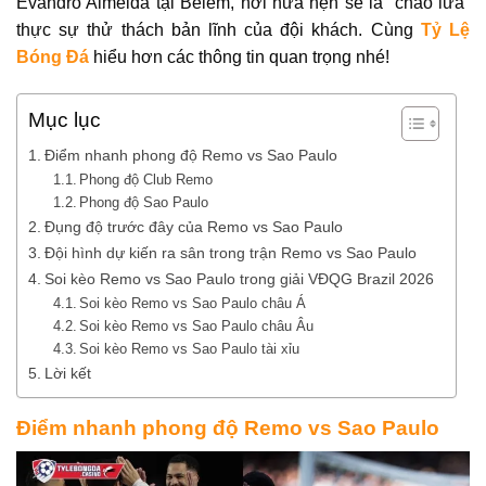
Evandro Almeida tại Belem, nơi hứa hẹn sẽ là “chảo lửa”
thực sự thử thách bản lĩnh của đội khách. Cùng
Tỷ Lệ
Bóng Đá
hiểu hơn các thông tin quan trọng nhé!
Mục lục
Điểm nhanh phong độ Remo vs Sao Paulo
Phong độ Club Remo
Phong độ Sao Paulo
Đụng độ trước đây của Remo vs Sao Paulo
Đội hình dự kiến ra sân trong trận Remo vs Sao Paulo
Soi kèo Remo vs Sao Paulo trong giải VĐQG Brazil 2026
Soi kèo Remo vs Sao Paulo châu Á
Soi kèo Remo vs Sao Paulo châu Âu
Soi kèo Remo vs Sao Paulo tài xỉu
Lời kết
Điểm nhanh phong độ Remo vs Sao Paulo