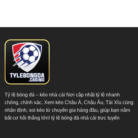
Tỷ lệ bóng đá
– kèo nhà cái Nơi cập nhật tỷ lệ nhanh
chóng, chính xác. Xem kèo Châu Á, Châu Âu, Tài Xỉu cùng
nhận định, soi kèo từ chuyên gia hàng đầu, giúp bạn nắm
bắt cơ hội thắng lớn! tỷ lệ bóng đá nhà cái trực tuyến