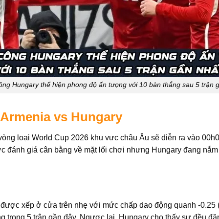
ng Hungary thể hiện phong độ ấn tượng với 10 bàn thắng sau 5 trận 
a Armenia vs Hungary
vòng loại World Cup 2026 khu vực châu Âu sẽ diễn ra vào 00h
ợc đánh giá cân bằng về mặt lối chơi nhưng Hungary đang nắm 
 được xếp ở cửa trên nhẹ với mức chấp dao động quanh -0.25 (1
g trong 5 trận gần đây. Ngược lại, Hungary cho thấy sự đều đặn 