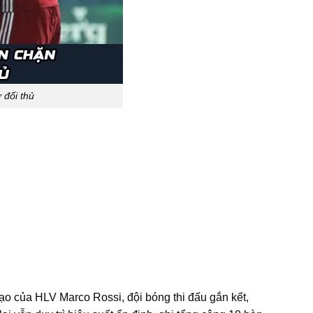
 đối thủ
 đạo của HLV Marco Rossi, đội bóng thi đấu gắn kết,