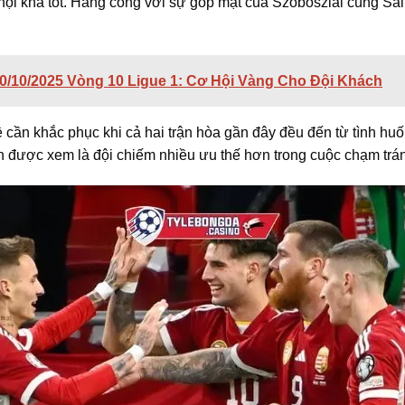
i khá tốt. Hàng công với sự góp mặt của Szoboszlai cùng Sallai
0/10/2025 Vòng 10 Ligue 1: Cơ Hội Vàng Cho Đội Khách
đề cần khắc phục khi cả hai trận hòa gần đây đều đến từ tình hu
n được xem là đội chiếm nhiều ưu thế hơn trong cuộc chạm trán