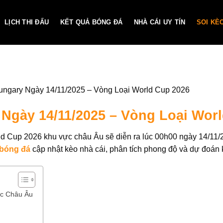
LỊCH THI ĐẤU
KẾT QUẢ BÓNG ĐÁ
NHÀ CÁI UY TÍN
SOI KÈ
ungary Ngày 14/11/2025 – Vòng Loại World Cup 2026
Ngày 14/11/2025 – Vòng Loại Wor
rld Cup 2026 khu vực châu Âu sẽ diễn ra lúc 00h00 ngày 14/11/2
ệ bóng đá
cập nhật kèo nhà cái, phân tích phong độ và dự đoán 
ực Châu Âu