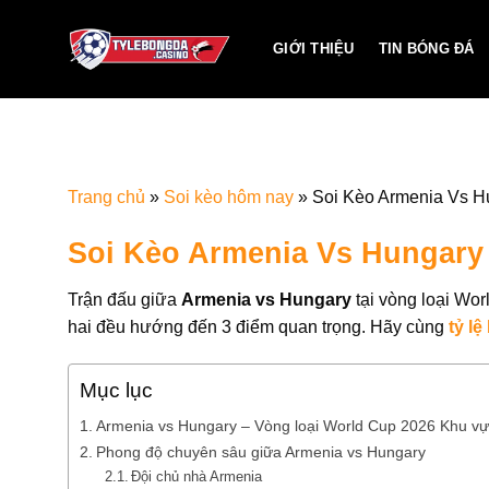
Bỏ
qua
GIỚI THIỆU
TIN BÓNG ĐÁ
nội
dung
Trang chủ
»
Soi kèo hôm nay
»
Soi Kèo Armenia Vs H
Soi Kèo Armenia Vs Hungary 
Trận đấu giữa
Armenia vs Hungary
tại vòng loại Wo
hai đều hướng đến 3 điểm quan trọng. Hãy cùng
tỷ l
Mục lục
Armenia vs Hungary – Vòng loại World Cup 2026 Khu v
Phong độ chuyên sâu giữa Armenia vs Hungary
Đội chủ nhà Armenia