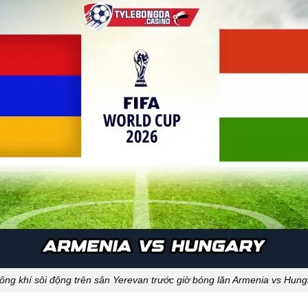
ông khí sôi động trên sân Yerevan trước giờ bóng lăn Armenia vs Hung