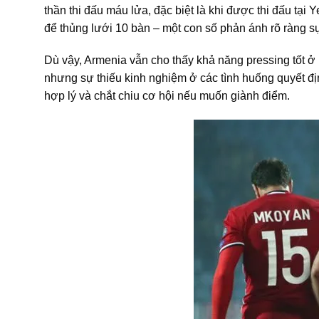
thần thi đấu máu lửa, đặc biệt là khi được thi đấu tạ
để thủng lưới 10 bàn – một con số phản ánh rõ ràng 
Dù vậy, Armenia vẫn cho thấy khả năng pressing tốt ở 
nhưng sự thiếu kinh nghiệm ở các tình huống quyết địn
hợp lý và chắt chiu cơ hội nếu muốn giành điểm.