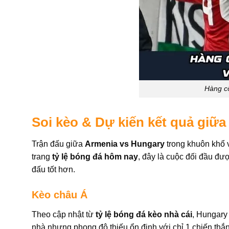
Hàng cô
Soi kèo & Dự kiến kết quả giữ
Trận đấu giữa
Armenia vs Hungary
trong khuôn khổ 
trang
tỷ lệ bóng đá hôm nay
, đây là cuộc đối đầu đư
đấu tốt hơn.
Kèo châu Á
Theo cập nhật từ
tỷ lệ bóng đá kèo nhà cái
, Hungary
nhà nhưng phong độ thiếu ổn định với chỉ 1 chiến thắn