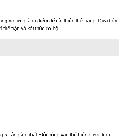
ang nỗ lực giành điểm để cải thiện thứ hạng. Dựa trên
thế trận và kết thúc cơ hội.
g 5 trận gần nhất. Đội bóng vẫn thể hiện được tinh