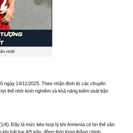
gần nhất
00 ngày 14/11/2025. Theo nhận định từ các chuyên
lợi thế nhờ kinh nghiệm và khả năng kiểm soát trận
/4). Đây là mức kèo hợp lý khi Armenia có lợi thế sân
khi bất bại 4/5 trận, đồng thời từng thắng chính