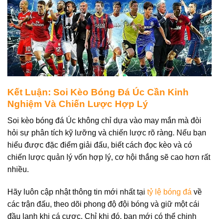
Kết Luận: Soi Kèo Bóng Đá Úc Cần Kinh
Nghiệm Và Chiến Lược Hợp Lý
Soi kèo bóng đá Úc không chỉ dựa vào may mắn mà đòi
hỏi sự phân tích kỹ lưỡng và chiến lược rõ ràng. Nếu bạn
hiểu được đặc điểm giải đấu, biết cách đọc kèo và có
chiến lược quản lý vốn hợp lý, cơ hội thắng sẽ cao hơn rất
nhiều.
Hãy luôn cập nhật thông tin mới nhất tại
tỷ lệ bóng đá
về
các trận đấu, theo dõi phong độ đội bóng và giữ một cái
đầu lạnh khi cá cược. Chỉ khi đó, bạn mới có thể chinh