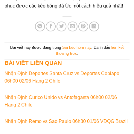
phục được các kèo bóng đá Úc một cách hiệu quả nhất!
Bài viết này được đăng trong
Soi kèo hôm nay
. Đánh dấu
liên kết
thường trực
.
BÀI VIẾT LIÊN QUAN
Nhận Định Deportes Santa Cruz vs Deportes Copiapo
06h00 02/06 Hạng 2 Chile
Nhận Định Curico Unido vs Antofagasta 06h00 02/06
Hạng 2 Chile
Nhận Định Remo vs Sao Paulo 06h30 01/06 VĐQG Brazil