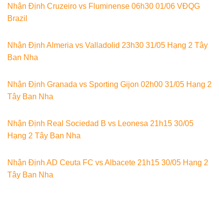
Nhận Định Cruzeiro vs Fluminense 06h30 01/06 VĐQG
Brazil
Nhận Định Almeria vs Valladolid 23h30 31/05 Hạng 2 Tây
Ban Nha
Nhận Định Granada vs Sporting Gijon 02h00 31/05 Hạng 2
Tây Ban Nha
Nhận Định Real Sociedad B vs Leonesa 21h15 30/05
Hạng 2 Tây Ban Nha
Nhận Định AD Ceuta FC vs Albacete 21h15 30/05 Hạng 2
Tây Ban Nha