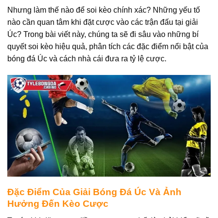
Nhưng làm thế nào để soi kèo chính xác? Những yếu tố
nào cần quan tâm khi đặt cược vào các trận đấu tại giải
Úc? Trong bài viết này, chúng ta sẽ đi sâu vào những bí
quyết soi kèo hiệu quả, phân tích các đặc điểm nổi bật của
bóng đá Úc và cách nhà cái đưa ra tỷ lệ cược.
Đặc Điểm Của Giải Bóng Đá Úc Và Ảnh
Hưởng Đến Kèo Cược