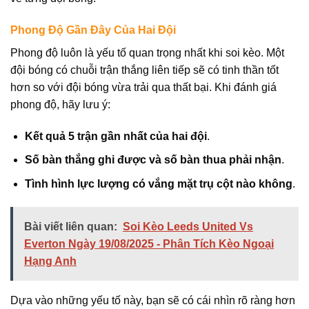
Phong Độ Gần Đây Của Hai Đội
Phong độ luôn là yếu tố quan trọng nhất khi soi kèo. Một
đội bóng có chuỗi trận thắng liên tiếp sẽ có tinh thần tốt
hơn so với đội bóng vừa trải qua thất bại. Khi đánh giá
phong độ, hãy lưu ý:
Kết quả 5 trận gần nhất của hai đội
.
Số bàn thắng ghi được và số bàn thua phải nhận
.
Tình hình lực lượng có vắng mặt trụ cột nào không
.
Bài viết liên quan:
Soi Kèo Leeds United Vs
Everton Ngày 19/08/2025 - Phân Tích Kèo Ngoại
Hạng Anh
Dựa vào những yếu tố này, bạn sẽ có cái nhìn rõ ràng hơn