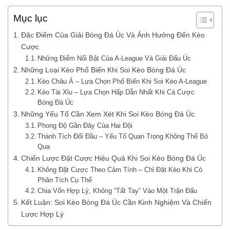
Mục lục
Đặc Điểm Của Giải Bóng Đá Úc Và Ảnh Hưởng Đến Kèo
Cược
Những Điểm Nổi Bật Của A-League Và Giải Đấu Úc
Những Loại Kèo Phổ Biến Khi Soi Kèo Bóng Đá Úc
Kèo Châu Á – Lựa Chọn Phổ Biến Khi Soi Kèo A-League
Kèo Tài Xỉu – Lựa Chọn Hấp Dẫn Nhất Khi Cá Cược
Bóng Đá Úc
Những Yếu Tố Cần Xem Xét Khi Soi Kèo Bóng Đá Úc
Phong Độ Gần Đây Của Hai Đội
Thành Tích Đối Đầu – Yếu Tố Quan Trọng Không Thể Bỏ
Qua
Chiến Lược Đặt Cược Hiệu Quả Khi Soi Kèo Bóng Đá Úc
Không Đặt Cược Theo Cảm Tính – Chỉ Đặt Kèo Khi Có
Phân Tích Cụ Thể
Chia Vốn Hợp Lý, Không “Tất Tay” Vào Một Trận Đấu
Kết Luận: Soi Kèo Bóng Đá Úc Cần Kinh Nghiệm Và Chiến
Lược Hợp Lý