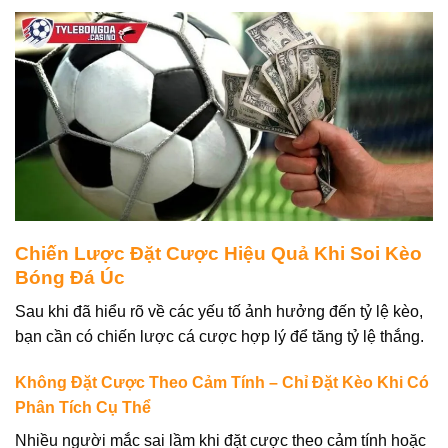
Chiến Lược Đặt Cược Hiệu Quả Khi Soi Kèo
Bóng Đá Úc
Sau khi đã hiểu rõ về các yếu tố ảnh hưởng đến tỷ lệ kèo,
bạn cần có chiến lược cá cược hợp lý để tăng tỷ lệ thắng.
Không Đặt Cược Theo Cảm Tính – Chỉ Đặt Kèo Khi Có
Phân Tích Cụ Thể
Nhiều người mắc sai lầm khi đặt cược theo cảm tính hoặc