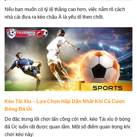
Nếu bạn muốn có tỷ lệ thắng cao hơn, việc nắm rõ cách
nhà cái đưa ra kèo châu Á là yếu tố then chốt.
Kèo Tài Xỉu – Lựa Chọn Hấp Dẫn Nhất Khi Cá Cược
Bóng Đá Úc
Do đặc trưng lối chơi tấn công cởi mở, kèo Tài xỉu ở bóng
đá Úc luôn rất được quan tâm. Một số điểm quan trọng khi
chơi kèo này: