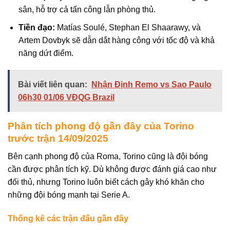
sân, hỗ trợ cả tấn công lẫn phòng thủ.
Tiền đạo:
Matías Soulé, Stephan El Shaarawy, và
Artem Dovbyk sẽ dẫn dắt hàng công với tốc độ và khả
năng dứt điểm.
Bài viết liên quan:
Nhận Định Remo vs Sao Paulo
06h30 01/06 VĐQG Brazil
Phân tích phong độ gần đây của Torino
trước trận 14/09/2025
Bên cạnh phong độ của Roma, Torino cũng là đội bóng
cần được phân tích kỹ. Dù không được đánh giá cao như
đối thủ, nhưng Torino luôn biết cách gây khó khăn cho
những đội bóng mạnh tại Serie A.
Thống kê các trận đấu gần đây