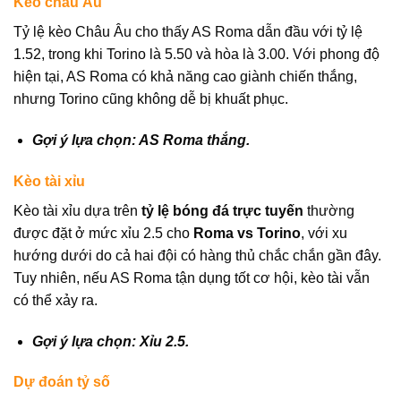
Kèo châu Âu
Tỷ lệ kèo Châu Âu cho thấy AS Roma dẫn đầu với tỷ lệ
1.52, trong khi Torino là 5.50 và hòa là 3.00. Với phong độ
hiện tại, AS Roma có khả năng cao giành chiến thắng,
nhưng Torino cũng không dễ bị khuất phục.
Gợi ý lựa chọn: AS Roma thắng.
Kèo tài xỉu
Kèo tài xỉu dựa trên
tỷ lệ bóng đá trực tuyến
thường
được đặt ở mức xỉu 2.5 cho
Roma vs Torino
, với xu
hướng dưới do cả hai đội có hàng thủ chắc chắn gần đây.
Tuy nhiên, nếu AS Roma tận dụng tốt cơ hội, kèo tài vẫn
có thể xảy ra.
Gợi ý lựa chọn: Xỉu 2.5.
Dự đoán tỷ số