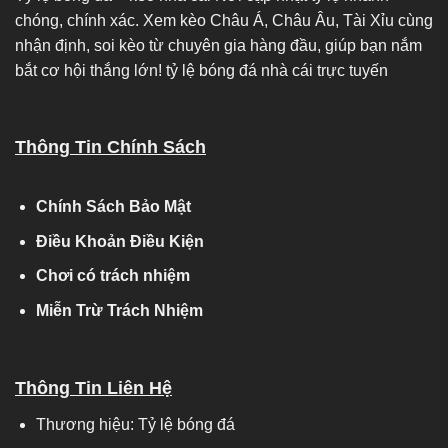
chóng, chính xác. Xem kèo Châu Á, Châu Âu, Tài Xỉu cùng
nhận định, soi kèo từ chuyên gia hàng đầu, giúp bạn nắm
bắt cơ hội thắng lớn! tỷ lệ bóng đá nhà cái trực tuyến
Thông Tin Chính Sách
Chính Sách Bảo Mật
Điều Khoản Điều Kiện
Chơi có trách nhiệm
Miễn Trừ Trách Nhiệm
Thông Tin Liên Hệ
Thương hiệu: Tỷ lệ bóng đá