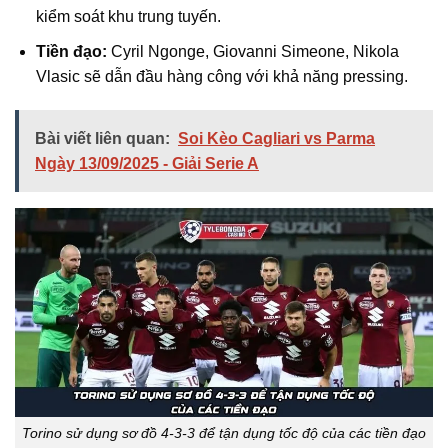
kiểm soát khu trung tuyến.
Tiền đạo:
Cyril Ngonge, Giovanni Simeone, Nikola
Vlasic sẽ dẫn đầu hàng công với khả năng pressing.
Bài viết liên quan:
Soi Kèo Cagliari vs Parma
Ngày 13/09/2025 - Giải Serie A
Torino sử dụng sơ đồ 4-3-3 để tận dụng tốc độ của các tiền đạo