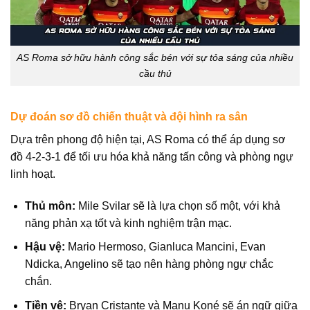
AS Roma sở hữu hành công sắc bén với sự tỏa sáng của nhiều
cầu thủ
Dự đoán sơ đồ chiến thuật và đội hình ra sân
Dựa trên phong độ hiện tại, AS Roma có thể áp dụng sơ
đồ 4-2-3-1 để tối ưu hóa khả năng tấn công và phòng ngự
linh hoạt.
Thủ môn:
Mile Svilar sẽ là lựa chọn số một, với khả
năng phản xạ tốt và kinh nghiệm trận mạc.
Hậu vệ:
Mario Hermoso, Gianluca Mancini, Evan
Ndicka, Angelino sẽ tạo nên hàng phòng ngự chắc
chắn.
Tiền vệ:
Bryan Cristante và Manu Koné sẽ án ngữ giữa