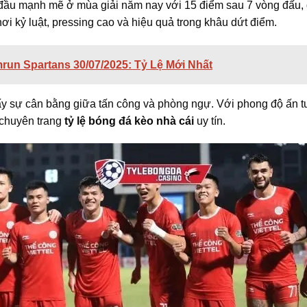
i đầu mạnh mẽ ở mùa giải năm nay với 15 điểm sau 7 vòng đấu,
ơi kỷ luật, pressing cao và hiệu quả trong khâu dứt điểm.
un Spartans 30/07/2025: Tỷ Lệ Mới Nhất
thấy sự cân bằng giữa tấn công và phòng ngự. Với phong độ ấn tư
 chuyên trang
tỷ lệ bóng đá kèo nhà cái
uy tín.