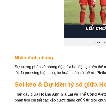
Lối chơ
Nhận định chung
Sự tương phản về phong độ giữa hai đội tạo nên thế tr
lối đá pressing hiệu quả, họ hoàn toàn có thể rời Pleik
Soi kèo & Dự kiến tỷ số giữa H
Trận đấu giữa
Hoàng Anh Gia Lai vs Thể Công Viett
phân tích chi tiết các kèo cược đáng chú ý từ giới chuy