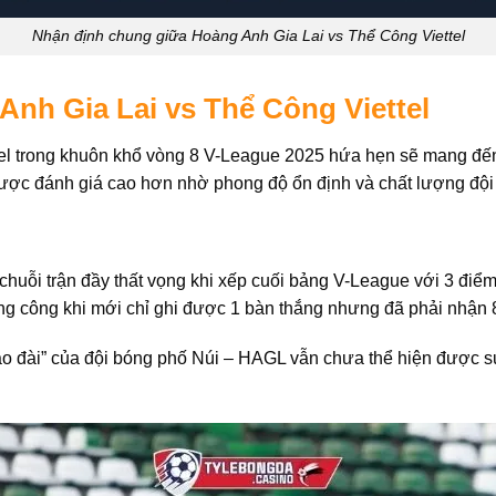
Nhận định chung giữa Hoàng Anh Gia Lai vs Thể Công Viettel
Anh Gia Lai vs Thể Công Viettel
el trong khuôn khổ vòng 8 V-League 2025 hứa hẹn sẽ mang đến
được đánh giá cao hơn nhờ phong độ ổn định và chất lượng đội h
chuỗi trận đầy thất vọng khi xếp cuối bảng V-League với 3 điểm
hàng công khi mới chỉ ghi được 1 bàn thắng nhưng đã phải nhận 
áo đài” của đội bóng phố Núi – HAGL vẫn chưa thể hiện được sự 