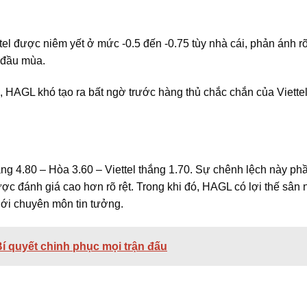
ttel được niêm yết ở mức -0.5 đến -0.75 tùy nhà cái, phản ánh 
ừ đầu mùa.
), HAGL khó tạo ra bất ngờ trước hàng thủ chắc chắn của Viettel
g 4.80 – Hòa 3.60 – Viettel thắng 1.70. Sự chênh lệch này phầ
ược đánh giá cao hơn rõ rệt. Trong khi đó, HAGL có lợi thế sân
giới chuyên môn tin tưởng.
í quyết chinh phục mọi trận đấu