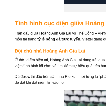
Tình hình cục diện giữa Hoàng 
Trận đấu giữa Hoàng Anh Gia Lai vs Thể Công – Viett
môn tại trang
tỷ lệ bóng đá trực tuyến
, Viettel đang 
Đội chủ nhà Hoàng Anh Gia Lai
Ở thời điểm hiện tại, Hoàng Anh Gia Lai đang trải qua 
việc định hình lối chơi và tìm kiếm sự hiệu quả trên 
Dù được thi đấu trên sân nhà Pleiku – nơi từng là “ph
dè dặt khi đặt niềm tin vào họ.