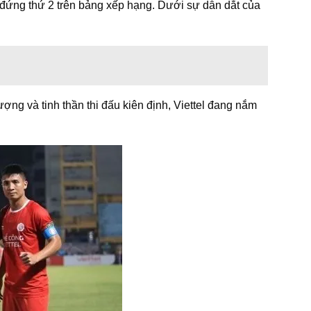
 đứng thứ 2 trên bảng xếp hạng. Dưới sự dẫn dắt của
ợng và tinh thần thi đấu kiên định, Viettel đang nắm