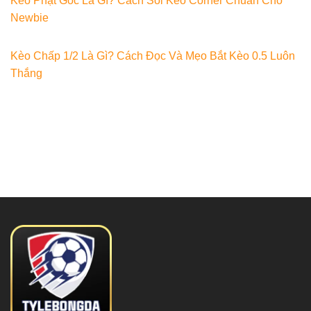
Kèo Phạt Góc Là Gì? Cách Soi Kèo Corner Chuẩn Cho
Newbie
Kèo Chấp 1/2 Là Gì? Cách Đọc Và Mẹo Bắt Kèo 0.5 Luôn
Thắng