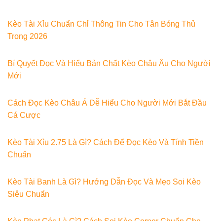
Kèo Tài Xỉu Chuẩn Chỉ Thông Tin Cho Tân Bóng Thủ
Trong 2026
Bí Quyết Đọc Và Hiểu Bản Chất Kèo Châu Âu Cho Người
Mới
Cách Đọc Kèo Châu Á Dễ Hiểu Cho Người Mới Bắt Đầu
Cá Cược
Kèo Tài Xỉu 2.75 Là Gì? Cách Để Đọc Kèo Và Tính Tiền
Chuẩn
Kèo Tài Banh Là Gì? Hướng Dẫn Đọc Và Mẹo Soi Kèo
Siêu Chuẩn