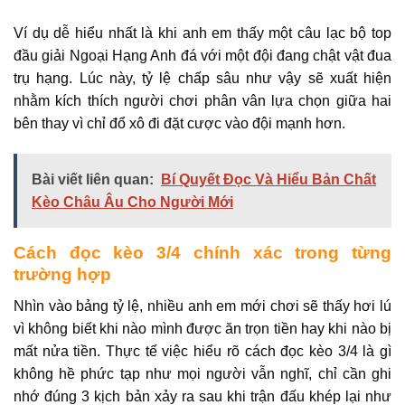
Ví dụ dễ hiểu nhất là khi anh em thấy một câu lạc bộ top
đầu giải Ngoại Hạng Anh đá với một đội đang chật vật đua
trụ hạng. Lúc này, tỷ lệ chấp sâu như vậy sẽ xuất hiện
nhằm kích thích người chơi phân vân lựa chọn giữa hai
bên thay vì chỉ đổ xô đi đặt cược vào đội mạnh hơn.
Bài viết liên quan:
Bí Quyết Đọc Và Hiểu Bản Chất
Kèo Châu Âu Cho Người Mới
Cách đọc kèo 3/4 chính xác trong từng
trường hợp
Nhìn vào bảng tỷ lệ, nhiều anh em mới chơi sẽ thấy hơi lú
vì không biết khi nào mình được ăn trọn tiền hay khi nào bị
mất nửa tiền. Thực tế việc hiểu rõ cách đọc kèo 3/4 là gì
không hề phức tạp như mọi người vẫn nghĩ, chỉ cần ghi
nhớ đúng 3 kịch bản xảy ra sau khi trận đấu khép lại như