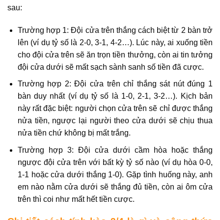
sau:
Trường hợp 1: Đội cửa trên thắng cách biệt từ 2 bàn trở
lên (ví dụ tỷ số là 2-0, 3-1, 4-2…). Lúc này, ai xuống tiền
cho đội cửa trên sẽ ăn trọn tiền thưởng, còn ai tin tưởng
đội cửa dưới sẽ mất sạch sành sanh số tiền đã cược.
Trường hợp 2: Đội cửa trên chỉ thắng sát nút đúng 1
bàn duy nhất (ví dụ tỷ số là 1-0, 2-1, 3-2…). Kịch bản
này rất đặc biệt: người chọn cửa trên sẽ chỉ được thắng
nửa tiền, ngược lại người theo cửa dưới sẽ chịu thua
nửa tiền chứ không bị mất trắng.
Trường hợp 3: Đội cửa dưới cầm hòa hoặc thắng
ngược đội cửa trên với bất kỳ tỷ số nào (ví dụ hòa 0-0,
1-1 hoặc cửa dưới thắng 1-0). Gặp tình huống này, anh
em nào nằm cửa dưới sẽ thắng đủ tiền, còn ai ôm cửa
trên thì coi như mất hết tiền cược.