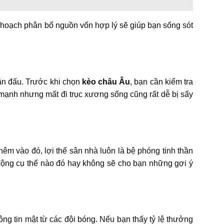
ế hoạch phân bổ nguồn vốn hợp lý sẽ giúp bạn sống sót
rận đấu. Trước khi chọn
kèo châu Âu
, bạn cần kiểm tra
ù mạnh nhưng mất đi trục xương sống cũng rất dễ bị sẩy
êm vào đó, lợi thế sân nhà luôn là bệ phóng tinh thần
 động cụ thể nào đó hay không sẽ cho bạn những gợi ý
ông tin mật từ các đội bóng. Nếu bạn thấy tỷ lệ thưởng