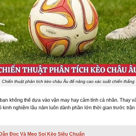
Chiến thuật phân tích kèo châu Âu để nâng cao xác suất chiến thắng
 bạn không thể dựa vào vận may hay cảm tính cá nhân. Thay vào
kinh nghiệm lâu năm luôn dành phần lớn thời gian trước trận 
Dẫn Đọc Và Mẹo Soi Kèo Siêu Chuẩn