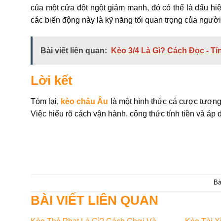
của một cửa đột ngột giảm mạnh, đó có thể là dấu hi
các biến động này là kỹ năng tối quan trọng của người
Bài viết liên quan:
Kèo 3/4 Là Gì? Cách Đọc - T
Lời kết
Tóm lại,
kèo châu Âu
là một hình thức cá cược tương
Việc hiểu rõ cách vận hành, công thức tính tiền và áp
Bà
BÀI VIẾT LIÊN QUAN