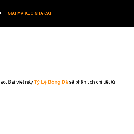
O
GIẢI MÃ KÈO NHÀ CÁI
ao. Bài viết này
Tỷ Lệ Bóng Đá
sẽ phân tích chi tiết từ