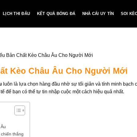
LỊCH THI ĐẤU
KẾT QUẢ BÓNG ĐÁ
NHÀ CÁI UY TÍN
SOI KÈ
iểu Bản Chất Kèo Châu Âu Cho Người Mới
hất Kèo Châu Âu Cho Người Mới
u
luôn là lựa chọn hàng đầu nhờ sự tối giản và tính minh bạch c
tế để bạn có thể tự tin nhập cuộc một cách hiệu quả nhất.
 Âu
 chiến thắng