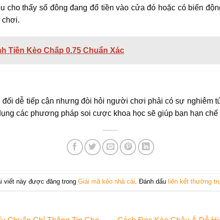
ệu cho thấy số đông đang đổ tiền vào cửa đó hoặc có biến động
 chơi.
ính Tiền Kèo Chấp 0.75 Chuẩn Xác
 đối dễ tiếp cận nhưng đòi hỏi người chơi phải có sự nghiêm t
 dụng các phương pháp soi cược khoa học sẽ giúp bạn hạn chế tố
i viết này được đăng trong
Giải mã kèo nhà cái
. Đánh dấu
liên kết thường tr