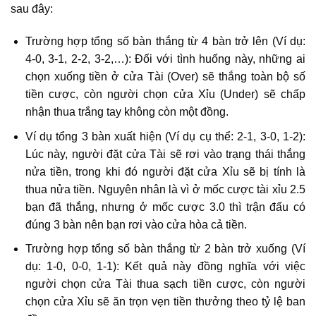
sau đây:
Trường hợp tổng số bàn thắng từ 4 bàn trở lên (Ví dụ:
4-0, 3-1, 2-2, 3-2,…): Đối với tình huống này, những ai
chọn xuống tiền ở cửa Tài (Over) sẽ thắng toàn bộ số
tiền cược, còn người chọn cửa Xỉu (Under) sẽ chấp
nhận thua trắng tay không còn một đồng.
Ví dụ tổng 3 bàn xuất hiện (Ví dụ cụ thể: 2-1, 3-0, 1-2):
Lúc này, người đặt cửa Tài sẽ rơi vào trạng thái thắng
nửa tiền, trong khi đó người đặt cửa Xỉu sẽ bị tính là
thua nửa tiền. Nguyên nhân là vì ở mốc cược tài xỉu 2.5
bạn đã thắng, nhưng ở mốc cược 3.0 thì trận đấu có
đúng 3 bàn nên bạn rơi vào cửa hòa cả tiền.
Trường hợp tổng số bàn thắng từ 2 bàn trở xuống (Ví
dụ: 1-0, 0-0, 1-1): Kết quả này đồng nghĩa với việc
người chọn cửa Tài thua sạch tiền cược, còn người
chọn cửa Xỉu sẽ ăn trọn vẹn tiền thưởng theo tỷ lệ ban