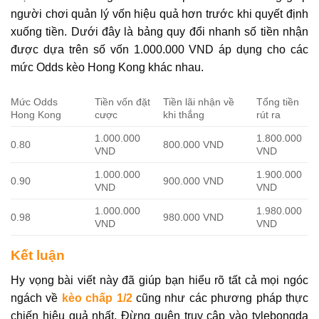
người chơi quản lý vốn hiệu quả hơn trước khi quyết định
xuống tiền. Dưới đây là bảng quy đổi nhanh số tiền nhận
được dựa trên số vốn 1.000.000 VND áp dụng cho các
mức Odds kèo Hong Kong khác nhau.
Mức Odds
Tiền vốn đặt
Tiền lãi nhận về
Tổng tiền
Hong Kong
cược
khi thắng
rút ra
1.000.000
1.800.000
0.80
800.000 VND
VND
VND
1.000.000
1.900.000
0.90
900.000 VND
VND
VND
1.000.000
1.980.000
0.98
980.000 VND
VND
VND
Kết luận
Hy vọng bài viết này đã giúp bạn hiểu rõ tất cả mọi ngóc
ngách về
kèo chấp 1/2
cũng như các phương pháp thực
chiến hiệu quả nhất. Đừng quên truy cập vào tylebongda