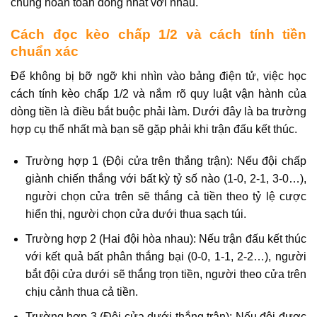
chúng hoàn toàn đồng nhất với nhau.
Cách đọc kèo chấp 1/2 và cách tính tiền
chuẩn xác
Để không bị bỡ ngỡ khi nhìn vào bảng điện tử, việc học
cách tính kèo chấp 1/2 và nắm rõ quy luật vận hành của
dòng tiền là điều bắt buộc phải làm. Dưới đây là ba trường
hợp cụ thể nhất mà bạn sẽ gặp phải khi trận đấu kết thúc.
Trường hợp 1 (Đội cửa trên thắng trận): Nếu đội chấp
giành chiến thắng với bất kỳ tỷ số nào (1-0, 2-1, 3-0…),
người chọn cửa trên sẽ thắng cả tiền theo tỷ lệ cược
hiển thị, người chọn cửa dưới thua sạch túi.
Trường hợp 2 (Hai đội hòa nhau): Nếu trận đấu kết thúc
với kết quả bất phân thắng bại (0-0, 1-1, 2-2…), người
bắt đội cửa dưới sẽ thắng trọn tiền, người theo cửa trên
chịu cảnh thua cả tiền.
Trường hợp 3 (Đội cửa dưới thắng trận): Nếu đội được