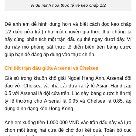
Ví dụ minh họa thực tế về kèo chấp 1/2
Để anh em dễ hình dung hơn và biết cách đọc kèo chấp
1/2 (kèo nửa trái) như một chuyên gia thực thụ, chúng ta
hãy cùng phân tích một trận đấu cụ thể ngay dưới đây. Ví
dụ này mô phỏng sát thực tế diễn biến trên bảng cược
giúp bạn dễ dàng áp dụng vào thực chiến.
Chi tiết trận đấu giữa Arsenal và Chelsea
Giả sử trong khuôn khổ giải Ngoại Hạng Anh, Arsenal đối
đầu với Chelsea và nhà cái đưa ra tỷ lệ Asian Handicap
0.5 với Arsenal là đội cửa trên. Lúc này, bảng cược hiển thị
tỷ lệ thưởng cho Arsenal là 0.95 và Chelsea là 0.85, áp
dụng định dạng kèo Hong Kong.
Anh em xuống tiền 1.000.000 VND vào trận đấu này và lựa
chọn một trong hai cửa để chờ đợi kết quả. Toàn bộ cục