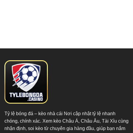
Tỷ lệ bóng đá
– kèo nhà cái Nơi cập nhật tỷ lệ nhanh
chóng, chính xác. Xem kèo Châu Á, Châu Âu, Tài Xỉu cùng
nhận định, soi kèo từ chuyên gia hàng đầu, giúp bạn nắm