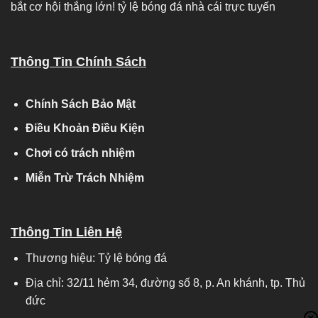
bắt cơ hội thắng lớn! tỷ lệ bóng đá nhà cái trực tuyến
Thông Tin Chính Sách
Chính Sách Bảo Mật
Điều Khoản Điều Kiện
Chơi có trách nhiệm
Miễn Trừ Trách Nhiệm
Thông Tin Liên Hệ
Thương hiệu: Tỷ lệ bóng đá
Địa chỉ: 32/11 hẻm 34, đường số 8, p. An khánh, tp. Thủ
đức