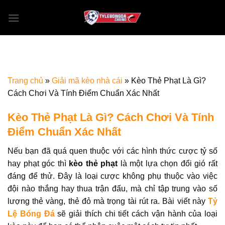
Bỏ
qua
nội
dung
Trang chủ
»
Giải mã kèo nhà cái
»
Kèo Thẻ Phạt Là Gì?
Cách Chơi Và Tính Điểm Chuẩn Xác Nhất
Kèo Thẻ Phạt Là Gì? Cách Chơi Và Tính
Điểm Chuẩn Xác Nhất
Nếu bạn đã quá quen thuộc với các hình thức cược tỷ số
hay phạt góc thì
kèo thẻ phạt
là một lựa chọn đổi gió rất
đáng để thử. Đây là loại cược không phụ thuộc vào việc
đội nào thắng hay thua trận đấu, mà chỉ tập trung vào số
lượng thẻ vàng, thẻ đỏ mà trọng tài rút ra. Bài viết này
Tỷ
Lệ Bóng Đá
sẽ giải thích chi tiết cách vận hành của loại