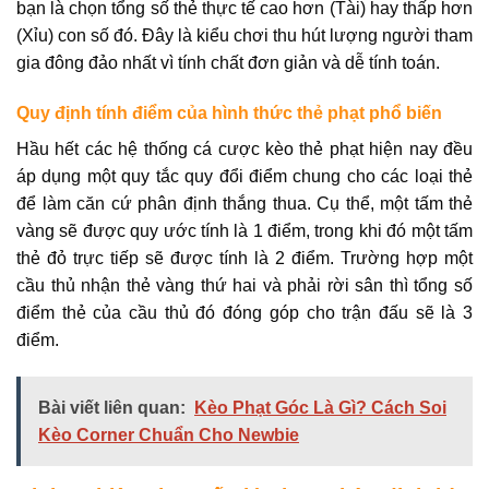
bạn là chọn tổng số thẻ thực tế cao hơn (Tài) hay thấp hơn
(Xỉu) con số đó. Đây là kiểu chơi thu hút lượng người tham
gia đông đảo nhất vì tính chất đơn giản và dễ tính toán.
Quy định tính điểm của hình thức thẻ phạt phổ biến
Hầu hết các hệ thống cá cược kèo thẻ phạt hiện nay đều
áp dụng một quy tắc quy đổi điểm chung cho các loại thẻ
để làm căn cứ phân định thắng thua. Cụ thể, một tấm thẻ
vàng sẽ được quy ước tính là 1 điểm, trong khi đó một tấm
thẻ đỏ trực tiếp sẽ được tính là 2 điểm. Trường hợp một
cầu thủ nhận thẻ vàng thứ hai và phải rời sân thì tổng số
điểm thẻ của cầu thủ đó đóng góp cho trận đấu sẽ là 3
điểm.
Bài viết liên quan:
Kèo Phạt Góc Là Gì? Cách Soi
Kèo Corner Chuẩn Cho Newbie